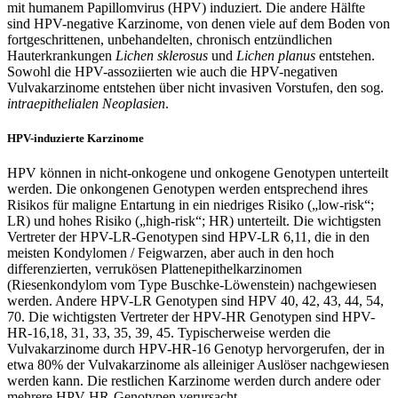
mit humanem Papillomvirus (HPV) induziert. Die andere Hälfte
sind HPV-negative Karzinome, von denen viele auf dem Boden von
fortgeschrittenen, unbehandelten, chronisch entzündlichen
Hauterkrankungen
Lichen sklerosus
und
Lichen planus
entstehen.
Sowohl die HPV-assoziierten wie auch die HPV-negativen
Vulvakarzinome entstehen über nicht invasiven Vorstufen, den sog.
intraepithelialen Neoplasien
.
HPV-induzierte Karzinome
HPV können in nicht-onkogene und onkogene Genotypen unterteilt
werden. Die onkongenen Genotypen werden entsprechend ihres
Risikos für maligne Entartung in ein niedriges Risiko („low-risk“;
LR) und hohes Risiko („high-risk“; HR) unterteilt. Die wichtigsten
Vertreter der HPV-LR-Genotypen sind HPV-LR 6,11, die in den
meisten Kondylomen / Feigwarzen, aber auch in den hoch
differenzierten, verrukösen Plattenepithelkarzinomen
(Riesenkondylom vom Type Buschke-Löwenstein) nachgewiesen
werden. Andere HPV-LR Genotypen sind HPV 40, 42, 43, 44, 54,
70. Die wichtigsten Vertreter der HPV-HR Genotypen sind HPV-
HR-16,18, 31, 33, 35, 39, 45. Typischerweise werden die
Vulvakarzinome durch HPV-HR-16 Genotyp hervorgerufen, der in
etwa 80% der Vulvakarzinome als alleiniger Auslöser nachgewiesen
werden kann. Die restlichen Karzinome werden durch andere oder
mehrere HPV-HR-Genotypen verursacht.