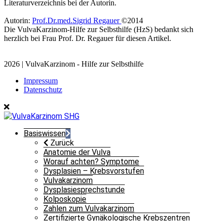
Literaturverzeichnis bei der Autorin.
Autorin:
Prof.Dr.med.Sigrid Regauer
©2014
Die VulvaKarzinom-Hilfe zur Selbsthilfe (HzS) bedankt sich
herzlich bei Frau Prof. Dr. Regauer für diesen Artikel.
2026 | VulvaKarzinom - Hilfe zur Selbsthilfe
Impressum
Datenschutz
Basiswissen
Zurück
Anatomie der Vulva
Worauf achten? Symptome
Dysplasien – Krebsvorstufen
Vulvakarzinom
Dysplasiesprechstunde
Kolposkopie
Zahlen zum Vulvakarzinom
Zertifizierte Gynäkologische Krebszentren