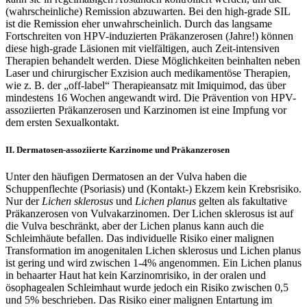
(wahrscheinliche) Remission abzuwarten. Bei den high-grade SIL
ist die Remission eher unwahrscheinlich. Durch das langsame
Fortschreiten von HPV-induzierten Präkanzerosen (Jahre!) können
diese high-grade Läsionen mit vielfältigen, auch Zeit-intensiven
Therapien behandelt werden. Diese Möglichkeiten beinhalten neben
Laser und chirurgischer Exzision auch medikamentöse Therapien,
wie z. B. der „off-label“ Therapieansatz mit Imiquimod, das über
mindestens 16 Wochen angewandt wird. Die Prävention von HPV-
assoziierten Präkanzerosen und Karzinomen ist eine Impfung vor
dem ersten Sexualkontakt.
II. Dermatosen-assoziierte Karzinome und Präkanzerosen
Unter den häufigen Dermatosen an der Vulva haben die
Schuppenflechte (Psoriasis) und (Kontakt-) Ekzem kein Krebsrisiko.
Nur der
Lichen sklerosus
und
Lichen planus
gelten als fakultative
Präkanzerosen von Vulvakarzinomen. Der Lichen sklerosus ist auf
die Vulva beschränkt, aber der Lichen planus kann auch die
Schleimhäute befallen. Das individuelle Risiko einer malignen
Transformation im anogenitalen Lichen sklerosus und Lichen planus
ist gering und wird zwischen 1-4% angenommen. Ein Lichen planus
in behaarter Haut hat kein Karzinomrisiko, in der oralen und
ösophagealen Schleimhaut wurde jedoch ein Risiko zwischen 0,5
und 5% beschrieben. Das Risiko einer malignen Entartung im