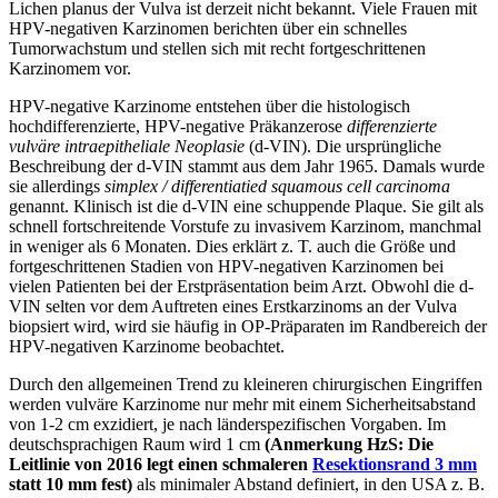
Lichen planus der Vulva ist derzeit nicht bekannt. Viele Frauen mit
HPV-negativen Karzinomen berichten über ein schnelles
Tumorwachstum und stellen sich mit recht fortgeschrittenen
Karzinomem vor.
HPV-negative Karzinome entstehen über die histologisch
hochdifferenzierte, HPV-negative Präkanzerose
differenzierte
vulväre intraepitheliale Neoplasie
(d-VIN). Die ursprüngliche
Beschreibung der d-VIN stammt aus dem Jahr 1965. Damals wurde
sie allerdings
simplex / differentiatied squamous cell carcinoma
genannt. Klinisch ist die d-VIN eine schuppende Plaque. Sie gilt als
schnell fortschreitende Vorstufe zu invasivem Karzinom, manchmal
in weniger als 6 Monaten. Dies erklärt z. T. auch die Größe und
fortgeschrittenen Stadien von HPV-negativen Karzinomen bei
vielen Patienten bei der Erstpräsentation beim Arzt. Obwohl die d-
VIN selten vor dem Auftreten eines Erstkarzinoms an der Vulva
biopsiert wird, wird sie häufig in OP-Präparaten im Randbereich der
HPV-negativen Karzinome beobachtet.
Durch den allgemeinen Trend zu kleineren chirurgischen Eingriffen
werden vulväre Karzinome nur mehr mit einem Sicherheitsabstand
von 1-2 cm exzidiert, je nach länderspezifischen Vorgaben. Im
deutschsprachigen Raum wird 1 cm
(Anmerkung HzS: Die
Leitlinie von 2016 legt einen schmaleren
Resektionsrand 3 mm
statt 10 mm fest)
als minimaler Abstand definiert, in den USA z. B.