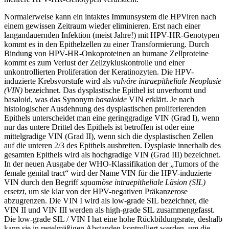
Normalerweise kann ein intaktes Immunsystem die HPViren nach
einem gewissen Zeitraum wieder eliminieren. Erst nach einer
langandauernden Infektion (meist Jahre!) mit HPV-HR-Genotypen
kommt es in den Epithelzellen zu einer Transformierung. Durch
Bindung von HPV-HR-Onkoproteinen an humane Zellproteine
kommt es zum Verlust der Zellzykluskontrolle und einer
unkontrollierten Proliferation der Keratinozyten. Die HPV-
induzierte Krebsvorstufe wird als
vulväre intraepitheliale Neoplasie
(VIN)
bezeichnet. Das dysplastische Epithel ist unverhornt und
basaloid, was das Synonym
basaloide
VIN erklärt. Je nach
histologischer Ausdehnung des dysplastischen proliferierenden
Epithels unterscheidet man eine geringgradige VIN (Grad I), wenn
nur das untere Drittel des Epithels ist betroffen ist oder eine
mittelgradige VIN (Grad II), wenn sich die dysplastischen Zellen
auf die unteren 2/3 des Epithels ausbreiten. Dysplasie innerhalb des
gesamten Epithels wird als hochgradige VIN (Grad III) bezeichnet.
In der neuen Ausgabe der WHO-Klassifikation der „Tumors of the
female genital tract“ wird der Name VIN für die HPV-induzierte
VIN durch den Begriff
squamöse intraepitheliale Läsion (SIL)
ersetzt, um sie klar von der HPV-negativen Präkanzerose
abzugrenzen. Die VIN I wird als low-grade SIL bezeichnet, die
VIN II und VIN III werden als high-grade SIL zusammengefasst.
Die low-grade SIL / VIN I hat eine hohe Rückbildungsrate, deshalb
kann sie in regelmäßigen Abstanden kontrolliert werden, um die