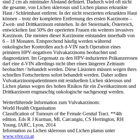
sind 2 cm als minimaler Abstand definiert. Dadurch wird oft nicht
die gesamte, von Lichen sklerosus und Lichen planus erkrankte
Haut / Schleimhaut entfernt. In der nicht resezierten erkrankten Haut
können – trotz der kompletten Entfernung des ersten Karzinoms –
Zweit- und Drittkarzinom entstehen. In der Steiermark, Österreich,
entwickelten fast 50% der operierten Frauen ein weiteres invasives
Karzinom. Die meisten dieser Karzinome entstanden innerhalb von
6 – 18 Monaten. Entsprechend häufig werden während
onkologischer Kontrollen auch d-VIN nach Operation eines
primären HPV-negativen Vulvakarzinoms beobachtet und
diagnostiziert. Im Gegensatz zu den HPV-induzierten Präkanzerosen
darf eine d-VIN allerdings nicht über einen längeren Zeitraum
beobachtet / behandelt werden. Diese Läsionen müssen wegen ihres
schnellen Fortschreitens sofort behandelt werden. Daher sollten
Vulvakarzinompatientinnen mit residuellem Lichen sklerosus und
Lichen planus wegen des hohen Risikos für ein Zweitkarzinom und
Drittkarzinom engmaschig onkologische nachgesorgt werden.
Weiterführende Information zum Vulvakarzinom:
World Health Organisation
Classification of Tumours of the Female Genital Tract. **4th
edition. Eds R J Kurman, ML Carcangiu, CS Herrington, RH
Young, IARC, Lyon, 2014
Information zu Lichen sklerosus und Lichen planus unter
www.vive.co.at