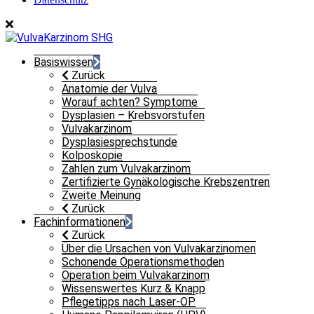
Basiswissen
Zurück
Anatomie der Vulva
Worauf achten? Symptome
Dysplasien – Krebsvorstufen
Vulvakarzinom
Dysplasiesprechstunde
Kolposkopie
Zahlen zum Vulvakarzinom
Zertifizierte Gynäkologische Krebszentren
Zweite Meinung
Zurück
Fachinformationen
Zurück
Über die Ursachen von Vulvakarzinomen
Schonende Operationsmethoden
Operation beim Vulvakarzinom
Wissenswertes Kurz & Knapp
Pflegetipps nach Laser-OP