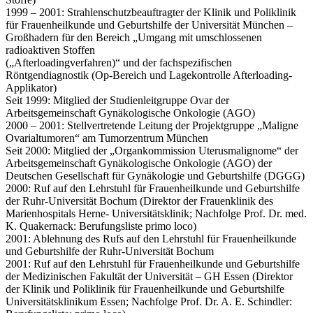
1999 – 2001: Strahlenschutzbeauftragter der Klinik und Poliklinik
für Frauenheilkunde und Geburtshilfe der Universität München –
Großhadern für den Bereich „Umgang mit umschlossenen
radioaktiven Stoffen
(„Afterloadingverfahren)“ und der fachspezifischen
Röntgendiagnostik (Op-Bereich und Lagekontrolle Afterloading-
Applikator)
Seit 1999: Mitglied der Studienleitgruppe Ovar der
Arbeitsgemeinschaft Gynäkologische Onkologie (AGO)
2000 – 2001: Stellvertretende Leitung der Projektgruppe „Maligne
Ovarialtumoren“ am Tumorzentrum München
Seit 2000: Mitglied der „Organkommission Uterusmalignome“ der
Arbeitsgemeinschaft Gynäkologische Onkologie (AGO) der
Deutschen Gesellschaft für Gynäkologie und Geburtshilfe (DGGG)
2000: Ruf auf den Lehrstuhl für Frauenheilkunde und Geburtshilfe
der Ruhr-Universität Bochum (Direktor der Frauenklinik des
Marienhospitals Herne- Universitätsklinik; Nachfolge Prof. Dr. med.
K. Quakernack: Berufungsliste primo loco)
2001: Ablehnung des Rufs auf den Lehrstuhl für Frauenheilkunde
und Geburtshilfe der Ruhr-Universität Bochum
2001: Ruf auf den Lehrstuhl für Frauenheilkunde und Geburtshilfe
der Medizinischen Fakultät der Universität – GH Essen (Direktor
der Klinik und Poliklinik für Frauenheilkunde und Geburtshilfe
Universitätsklinikum Essen; Nachfolge Prof. Dr. A. E. Schindler: