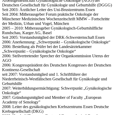
Arbeitsgemeinschaft Gynäkologische Onkologie (AGO) der
Deutschen Gesellschaft für Gynäkologie und Geburtshilfe (DGGG)
Seit 2003: Ärztlicher Leiter des Uni-Brustzentrums Essen
Seit 2004: Mitherausgeber Forum praktische Onkologie der
Münchener Medizinischen Wochenzeitschrift MMW – Fortschritte
der Medizin, Urban und Vogel, München
2005 – 2010: Mitherausgeber Gynäkologisch-Geburtshilfliche
Rundschau, Karger AG, Basel
Seit 2005: Vorstandsmitglied der DRK-Schwesternschaft Essen
2006: Anerkennung: „Schwerpunkt – Gynäkologische Onkologie“
2006: Bestellung als Prüfer bei der Landesärztekammer
„Schwerpunkt – Gynäkologische Onkologie“
2006: Stellvertretender Sprecher der Organkommission Uterus der
AGO
2006: Kongresspräsident des Deutschen Kongresses der Deutschen
Kontinenz-Gesellschaft
seit 2007: Vorstandsmitglied und 1. Schriftführer der
Niederrheinisch-Westfälischen Gesellschaft für Gynäkologie und
Geburtshilfe
2007: Weiterbildungsermächtigung: Schwerpunkt „Gynäkologische
Onkologie“
2007: Gründungsmitglied und Member of Faculty „European
Academy of Senology”
2008: Leiter des gynäkologischen Krebszentrums Essen Deutsche
Krebsgesellschaft (DKG)