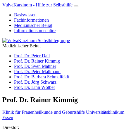
VulvaKarzinom - Hilfe zur Selbsthilfe
Basiswissen
Fachinformationen
Medizinischer Beirat
Informationsbroschüre
Medizinischer Beirat
Prof. Dr. Peter Dall
Prof. Dr. Rainer Kimmig
Prof. Dr. Sven Mahner
Prof. Dr. Peter Mallmann
Prof. Dr. Barbara Schmalfeldt
Prof. Dr. Jörg Schwarz
Prof. Dr. Linn Wölber
Prof. Dr. Rainer Kimmig
Klinik für Frauenheilkunde und Geburtshilfe Universitätsklinikum
Essen
Direktor: