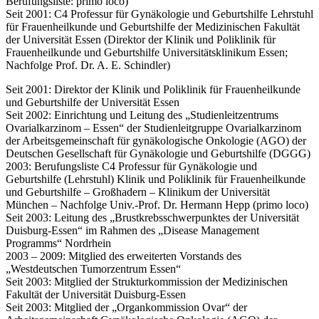
Berufungsliste: primo loco)
Seit 2001: C4 Professur für Gynäkologie und Geburtshilfe Lehrstuhl
für Frauenheilkunde und Geburtshilfe der Medizinischen Fakultät
der Universität Essen (Direktor der Klinik und Poliklinik für
Frauenheilkunde und Geburtshilfe Universitätsklinikum Essen;
Nachfolge Prof. Dr. A. E. Schindler)
Seit 2001: Direktor der Klinik und Poliklinik für Frauenheilkunde
und Geburtshilfe der Universität Essen
Seit 2002: Einrichtung und Leitung des „Studienleitzentrums
Ovarialkarzinom – Essen“ der Studienleitgruppe Ovarialkarzinom
der Arbeitsgemeinschaft für gynäkologische Onkologie (AGO) der
Deutschen Gesellschaft für Gynäkologie und Geburtshilfe (DGGG)
2003: Berufungsliste C4 Professur für Gynäkologie und
Geburtshilfe (Lehrstuhl) Klinik und Poliklinik für Frauenheilkunde
und Geburtshilfe – Großhadern – Klinikum der Universität
München – Nachfolge Univ.-Prof. Dr. Hermann Hepp (primo loco)
Seit 2003: Leitung des „Brustkrebsschwerpunktes der Universität
Duisburg-Essen“ im Rahmen des „Disease Management
Programms“ Nordrhein
2003 – 2009: Mitglied des erweiterten Vorstands des
„Westdeutschen Tumorzentrum Essen“
Seit 2003: Mitglied der Strukturkommission der Medizinischen
Fakultät der Universität Duisburg-Essen
Seit 2003: Mitglied der „Organkommission Ovar“ der