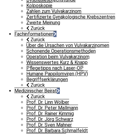
Kolposkopie
Zahlen zum Vulvakarzinom
Zertifizierte Gynäkologische Krebszentren
Zweite Meinung
Zurück
Fachinformationen
Zurück
Über die Ursachen von Vulvakarzinomen
Schonende Operationsmethoden
Operation beim Vulvakarzinom
Wissenswertes Kurz & Knapp
Pflegetipps nach Laser-OP
Humane Pappilomviren (HPV)
Begriffserklärungen
Zurück
Medizinischer Beirat
Zurück
Prof. Dr. Linn Wölber
Prof. Dr. Peter Mallmann
Prof. Dr. Rainer Kimmig
Prof. Dr. Jörg Schwarz
Prof. Dr. Sven Mahner
Prof. Dr. Barbara Schmalfeldt